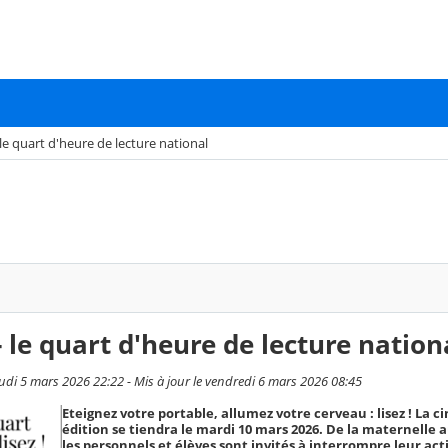
 le quart d'heure de lecture national
 le quart d'heure de lecture nation
udi 5 mars 2026 22:22 - Mis à jour le vendredi 6 mars 2026 08:45
Eteignez votre portable, allumez votre cerveau : lisez ! La 
édition se tiendra le mardi 10 mars 2026. De la maternelle a
les personnels et élèves sont invités à interrompre leur acti