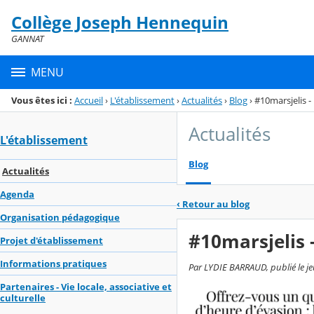
Panneau de gestion des cookies
Collège Joseph Hennequin
Menu de la rubrique
Contenu
GANNAT
MENU
Vous êtes ici :
Accueil
›
L'établissement
›
Actualités
›
Blog
›
#10marsjelis -
Actualités
L'établissement
Blog
Actualités
Agenda
‹
Retour au blog
Organisation pédagogique
#10marsjelis -
Projet d'établissement
Informations pratiques
Par LYDIE BARRAUD, publié le je
Partenaires - Vie locale, associative et
culturelle