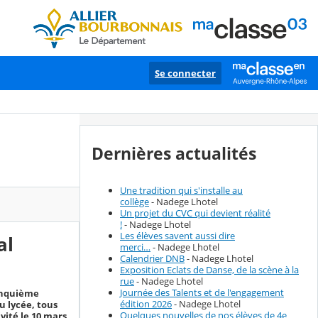
Se connecter
Dernières actualités
Une tradition qui s'installe au
collège
- Nadege Lhotel
Un projet du CVC qui devient réalité
!
- Nadege Lhotel
Les élèves savent aussi dire
al
merci…
- Nadege Lhotel
Calendrier DNB
- Nadege Lhotel
Exposition Eclats de Danse, de la scène à la
rue
- Nadege Lhotel
Journée des Talents et de l'engagement
cinquième
édition 2026
- Nadege Lhotel
u lycée, tous
Quelques nouvelles de nos élèves de 4e
vité le 10 mars