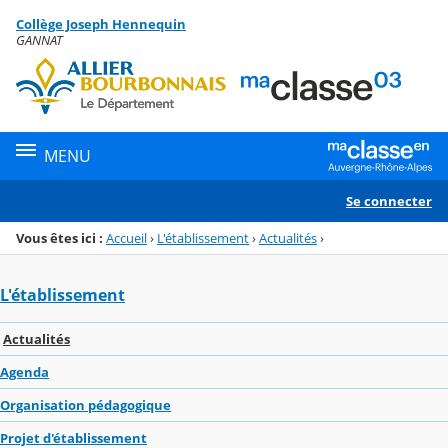
Panneau de gestion des cookies
Collège Joseph Hennequin
Menu de la rubrique
Contenu
GANNAT
MENU
Se connecter
Vous êtes ici :
Accueil
›
L'établissement
›
Actualités
›
L'établissement
Actualités
Agenda
Organisation pédagogique
Projet d'établissement