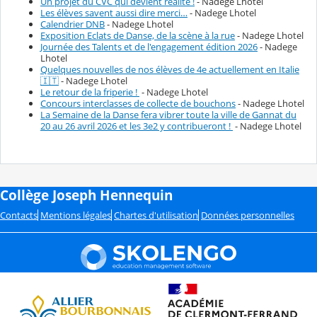
Un projet du CVC qui devient réalité !
- Nadege Lhotel
Les élèves savent aussi dire merci…
- Nadege Lhotel
Calendrier DNB
- Nadege Lhotel
Exposition Eclats de Danse, de la scène à la rue
- Nadege Lhotel
Journée des Talents et de l'engagement édition 2026
- Nadege
Lhotel
Quelques nouvelles de nos élèves de 4e actuellement en Italie
🇮🇹
- Nadege Lhotel
Le retour de la friperie !
- Nadege Lhotel
Concours interclasses de collecte de bouchons
- Nadege Lhotel
La Semaine de la Danse fera vibrer toute la ville de Gannat du
20 au 26 avril 2026 et les 3e2 y contribueront !
- Nadege Lhotel
Collège Joseph Hennequin
Contacts
Mentions légales
Chartes d'utilisation
Données personnelles