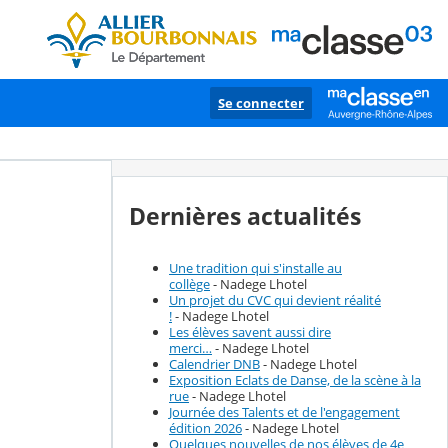
Se connecter
Dernières actualités
Une tradition qui s'installe au
collège
- Nadege Lhotel
Un projet du CVC qui devient réalité
!
- Nadege Lhotel
Les élèves savent aussi dire
merci…
- Nadege Lhotel
Calendrier DNB
- Nadege Lhotel
Exposition Eclats de Danse, de la scène à la
rue
- Nadege Lhotel
Journée des Talents et de l'engagement
édition 2026
- Nadege Lhotel
Quelques nouvelles de nos élèves de 4e