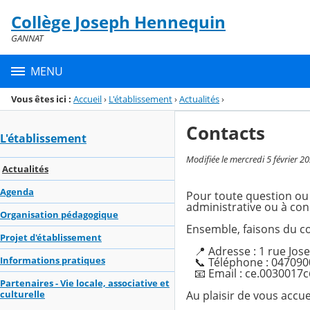
Panneau de gestion des cookies
Collège Joseph Hennequin
Menu de la rubrique
Contenu
GANNAT
MENU
Vous êtes ici :
Accueil
›
L'établissement
›
Actualités
›
Contacts
L'établissement
Modifiée le mercredi 5 février 2
Actualités
Agenda
Pour toute question ou 
administrative ou à cons
Organisation pédagogique
Ensemble, faisons du col
Projet d'établissement
📍 Adresse : 1 rue Jo
Informations pratiques
📞 Téléphone : 047090
📧 Email : ce.0030017c
Partenaires - Vie locale, associative et
Au plaisir de vous accu
culturelle