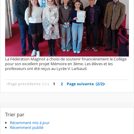
La Fédération Maginot a choisi de soutenir financièrement le Collège
pour son excellent projet Mémoire en 3ème. Les élèves et les
professeurs ont été reçus au Lycée V. Larbaud.
‹
Page précédente
(-/-)
1
2
Page suivante
(2/2)
›
Trier par
Récemment mis à jour
Récemment publié