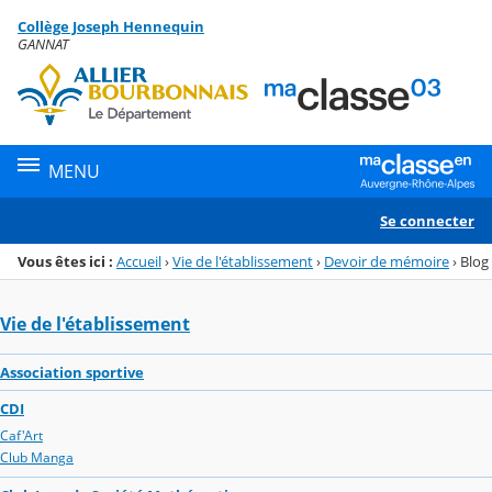
Panneau de gestion des cookies
Collège Joseph Hennequin
Menu de la rubrique
Contenu
GANNAT
MENU
Se connecter
Vous êtes ici :
Accueil
›
Vie de l'établissement
›
Devoir de mémoire
›
Blog
Vie de l'établissement
Association sportive
CDI
Caf'Art
Club Manga