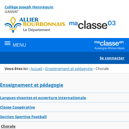
Panneau de gestion des cookies
Collège Joseph Hennequin
Menu de la rubrique
Contenu
GANNAT
MENU
Se connecter
Vous êtes ici :
Accueil
›
Enseignement et pédagogie
›
Chorale
Enseignement et pédagogie
Langues vivantes et ouverture internationale
Classe Coopérative
Section Sportive Football
Chorale