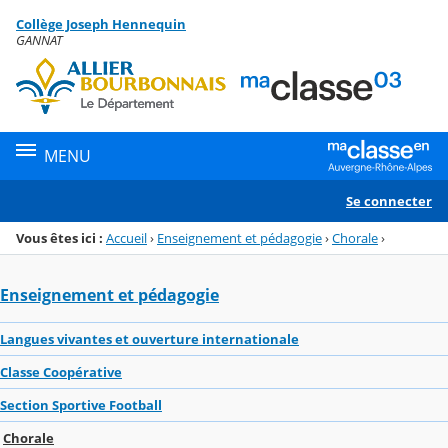
Panneau de gestion des cookies
Collège Joseph Hennequin
Menu de la rubrique
Contenu
GANNAT
MENU
Se connecter
Vous êtes ici :
Accueil
›
Enseignement et pédagogie
›
Chorale
›
Enseignement et pédagogie
Langues vivantes et ouverture internationale
Classe Coopérative
Section Sportive Football
Chorale