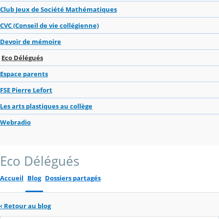
Club Jeux de Société Mathématiques
CVC (Conseil de vie collégienne)
Devoir de mémoire
Eco Délégués
Espace parents
FSE Pierre Lefort
Les arts plastiques au collège
Webradio
Eco Délégués
Accueil
Blog
Dossiers partagés
‹
Retour au blog