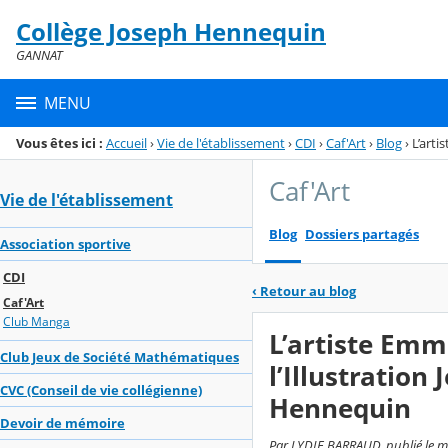
Panneau de gestion des cookies
Collège Joseph Hennequin
Menu de la rubrique
Contenu
GANNAT
MENU
Vous êtes ici :
Accueil
›
Vie de l'établissement
›
CDI
›
Caf'Art
›
Blog
›
L’arti
Caf'Art
Vie de l'établissement
Blog
Dossiers partagés
Association sportive
CDI
‹
Retour au blog
Caf'Art
Club Manga
L’artiste Emm
Club Jeux de Société Mathématiques
l’Illustration
CVC (Conseil de vie collégienne)
Hennequin
Devoir de mémoire
Par LYDIE BARRAUD, publié le me