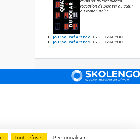
mystères auront bientôt
l'occasion de plonger au cœur
du roman noir !
Journal caf'art n°2
- LYDIE BARRAUD
Journal caf'art n°1
- LYDIE BARRAUD
er
Tout refuser
Personnaliser