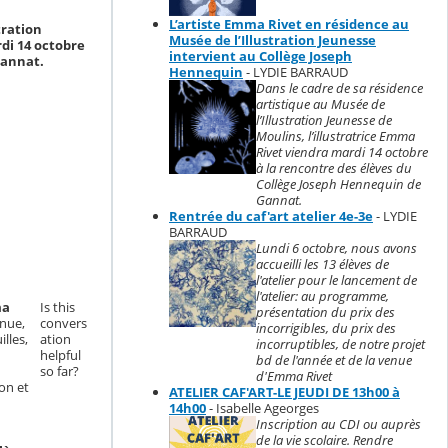
L’artiste Emma Rivet en résidence au
tration
Musée de l’Illustration Jeunesse
di 14 octobre
intervient au Collège Joseph
Gannat.
Hennequin
- LYDIE BARRAUD
Dans le cadre de sa résidence
artistique au Musée de
l’Illustration Jeunesse de
Moulins, l’illustratrice Emma
Rivet viendra mardi 14 octobre
à la rencontre des élèves du
Collège Joseph Hennequin de
Gannat.
Rentrée du caf'art atelier 4e-3e
- LYDIE
BARRAUD
Lundi 6 octobre, nous avons
accueilli les 13 élèves de
l'atelier pour le lancement de
l'atelier: au programme,
a
Is this
présentation du prix des
enue,
convers
incorrigibles, du prix des
illes,
ation
incorruptibles, de notre projet
helpful
bd de l'année et de la venue
so far?
d'Emma Rivet
ion et
ATELIER CAF'ART-LE JEUDI DE 13h00 à
14h00
- Isabelle Ageorges
Inscription au CDI ou auprès
de la vie scolaire. Rendre