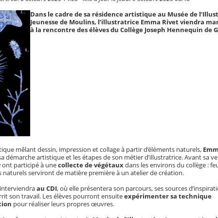
Dans le cadre de sa résidence artistique au Musée de l’Illus
Jeunesse de Moulins, l’illustratrice Emma Rivet viendra mar
à la rencontre des élèves du Collège Joseph Hennequin de 
que mêlant dessin, impression et collage à partir d’éléments naturels,
Emm
a démarche artistique et les étapes de son métier d’illustratrice. Avant sa v
e
ont participé à une
collecte de végétaux
dans les environs du collège : feu
s naturels serviront de matière première à un atelier de création.
te interviendra
au CDI
, où elle présentera son parcours, ses sources d’inspirat
rit son travail. Les élèves pourront ensuite
expérimenter sa technique
tion
pour réaliser leurs propres œuvres.