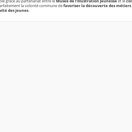
le grâce au partenariat entre le
Musée de l’Illustration Jeunesse
et le
col
e parfaitement la volonté commune de
favoriser la découverte des métiers
ivité des jeunes
.