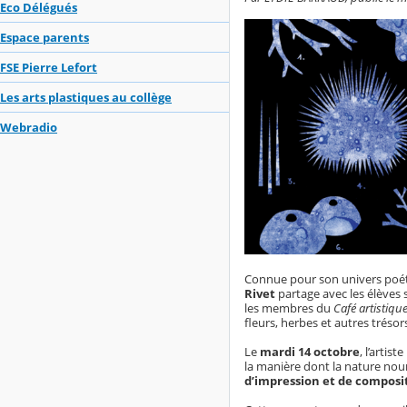
Eco Délégués
Espace parents
FSE Pierre Lefort
Les arts plastiques au collège
Webradio
Connue pour son univers poéti
Rivet
partage avec les élèves s
les membres du
Café artistiqu
fleurs, herbes et autres trésor
Le
mardi 14 octobre
, l’artis
la manière dont la nature nour
d’impression et de composi