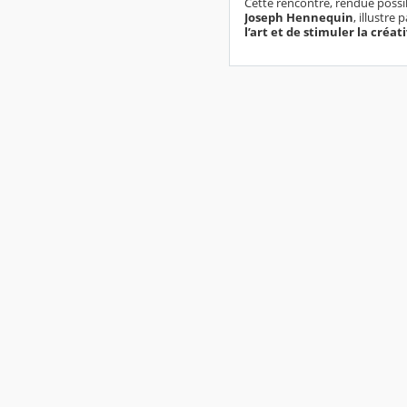
Cette rencontre, rendue possib
Joseph Hennequin
, illustr
l’art et de stimuler la créat