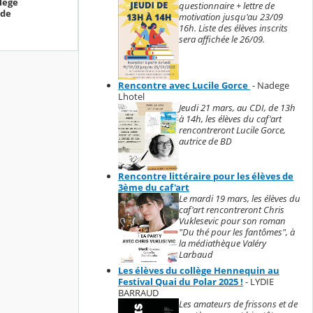
lège
questionnaire + lettre de
 de
motivation jusqu'au 23/09
16h. Liste des élèves inscrits
sera affichée le 26/09.
Rencontre avec Lucile Gorce
- Nadege
Lhotel
Jeudi 21 mars, au CDI, de 13h
à 14h, les élèves du caf'art
rencontreront Lucile Gorce,
autrice de BD
Rencontre littéraire pour les élèves de
3ème du caf'art
Le mardi 19 mars, les élèves du
caf'art rencontreront Chris
Vuklesevic pour son roman
"Du thé pour les fantômes", à
la médiathèque Valéry
Larbaud
Les élèves du collège Hennequin au
Festival Quai du Polar 2025 !
- LYDIE
BARRAUD
Les amateurs de frissons et de