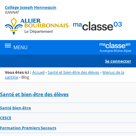
Panneau de gestion des cookies
Collège Joseph Hennequin
Menu de la rubrique
Contenu
GANNAT
MENU
Se connecter
Vous êtes ici :
Accueil
›
Santé et bien-être des élèves
›
Menus de la
cantine
›
Blog
Santé et bien-être des élèves
Santé bien-être
CESCE
Formation Premiers Secours