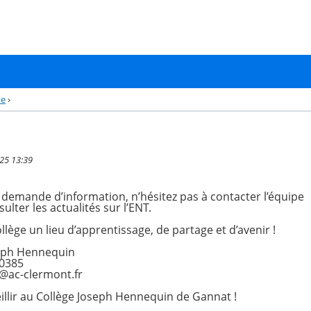
ne
›
025 13:39
demande d’information, n’hésitez pas à contacter l’équipe
ulter les actualités sur l’ENT.
lège un lieu d’apprentissage, de partage et d’avenir !
seph Hennequin
0385
@ac-clermont.fr
eillir au Collège Joseph Hennequin de Gannat !