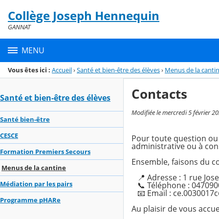
Panneau de gestion des cookies
Collège Joseph Hennequin
Menu de la rubrique
Contenu
GANNAT
MENU
Vous êtes ici :
Accueil
›
Santé et bien-être des élèves
›
Menus de la canti
Contacts
Santé et bien-être des élèves
Modifiée le mercredi 5 février 2
Santé bien-être
CESCE
Pour toute question ou 
administrative ou à cons
Formation Premiers Secours
Ensemble, faisons du col
Menus de la cantine
📍 Adresse : 1 rue Jo
Médiation par les pairs
📞 Téléphone : 047090
📧 Email : ce.0030017c
Programme pHARe
Au plaisir de vous accu