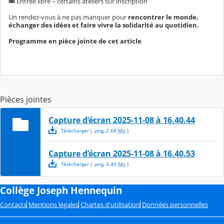
🎟️ Entrée libre – certains ateliers sur inscription
Un rendez-vous à ne pas manquer pour
rencontrer le monde,
échanger des idées et faire vivre la solidarité au quotidien.
Programme en pièce jointe de cet article
Pièces jointes
Capture d’écran 2025-11-08 à 16.40.44
Télécharger
( .
png
,
2.68
Mo
)
Capture d’écran 2025-11-08 à 16.40.53
Télécharger
( .
png
,
3.40
Mo
)
Collège Joseph Hennequin
Contacts
Mentions légales
Chartes d'utilisation
Données personnelles