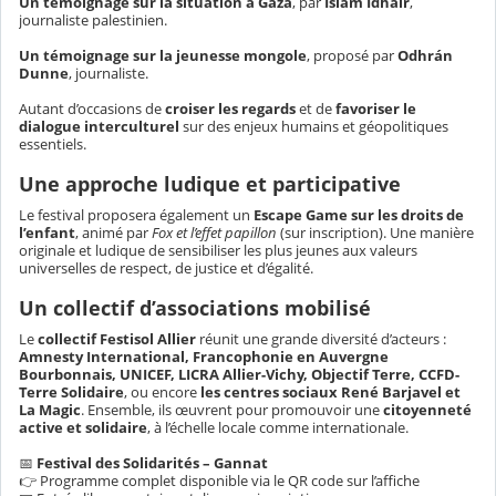
Un témoignage sur la situation à Gaza
, par
Islam Idhair
,
journaliste palestinien.
Un témoignage sur la jeunesse mongole
, proposé par
Odhrán
Dunne
, journaliste.
Autant d’occasions de
croiser les regards
et de
favoriser le
dialogue interculturel
sur des enjeux humains et géopolitiques
essentiels.
Une approche ludique et participative
Le festival proposera également un
Escape Game sur les droits de
l’enfant
, animé par
Fox et l’effet papillon
(sur inscription). Une manière
originale et ludique de sensibiliser les plus jeunes aux valeurs
universelles de respect, de justice et d’égalité.
Un collectif d’associations mobilisé
Le
collectif Festisol Allier
réunit une grande diversité d’acteurs :
Amnesty International, Francophonie en Auvergne
Bourbonnais, UNICEF, LICRA Allier-Vichy, Objectif Terre, CCFD-
Terre Solidaire
, ou encore
les centres sociaux René Barjavel et
La Magic
. Ensemble, ils œuvrent pour promouvoir une
citoyenneté
active et solidaire
, à l’échelle locale comme internationale.
📅
Festival des Solidarités – Gannat
👉 Programme complet disponible via le QR code sur l’affiche