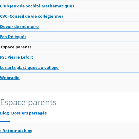
Club Jeux de Société Mathématiques
CVC (Conseil de vie collégienne)
Devoir de mémoire
Eco Délégués
Espace parents
FSE Pierre Lefort
Les arts plastiques au collège
Webradio
Espace parents
Blog
Dossiers partagés
‹
Retour au blog