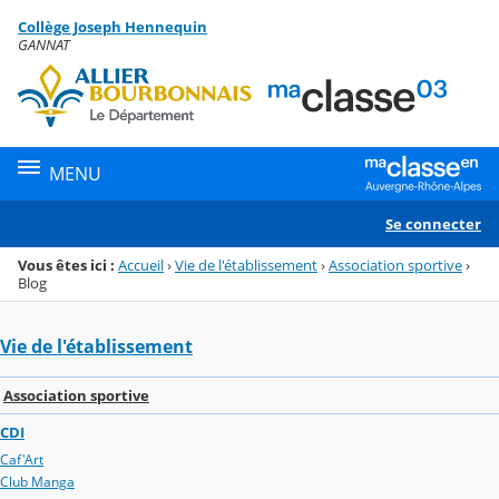
Panneau de gestion des cookies
Collège Joseph Hennequin
Menu de la rubrique
Contenu
GANNAT
MENU
Se connecter
Vous êtes ici :
Accueil
›
Vie de l'établissement
›
Association sportive
›
Blog
Vie de l'établissement
Association sportive
CDI
Caf'Art
Club Manga