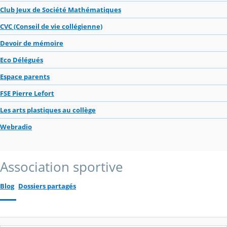
Club Jeux de Société Mathématiques
CVC (Conseil de vie collégienne)
Devoir de mémoire
Eco Délégués
Espace parents
FSE Pierre Lefort
Les arts plastiques au collège
Webradio
Association sportive
Blog
Dossiers partagés