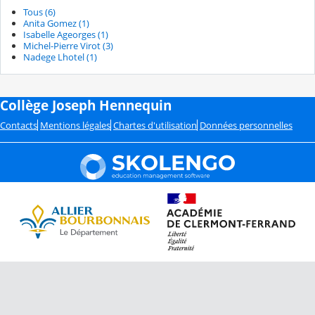
Tous (6)
Anita Gomez (1)
Isabelle Ageorges (1)
Michel-Pierre Virot (3)
Nadege Lhotel (1)
Collège Joseph Hennequin
Contacts
Mentions légales
Chartes d'utilisation
Données personnelles