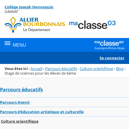
Panneau de gestion des cookies
Collège Joseph Hennequin
Menu de la rubrique
Contenu
GANNAT
MENU
Se connecter
Vous êtes ici :
Accueil
›
Parcours éducatifs
›
Culture scientifique
›
Blog
›
Stage de sciences pour les élèves de 6ème
Parcours éducatifs
Parcours Avenir
Parcours d'éducation artistique et culturelle
Culture scientifique