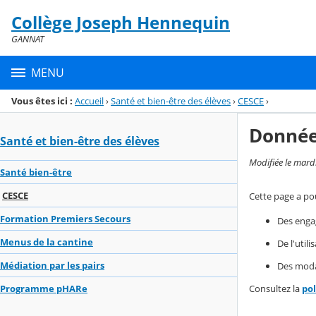
Panneau de gestion des cookies
Collège Joseph Hennequin
Menu de la rubrique
Contenu
GANNAT
MENU
Vous êtes ici :
Accueil
›
Santé et bien-être des élèves
›
CESCE
›
Donnée
Santé et bien-être des élèves
Modifiée le mard
Santé bien-être
CESCE
Cette page a pou
Formation Premiers Secours
Des enga
Menus de la cantine
De l'util
Médiation par les pairs
Des modal
Consultez la
po
Programme pHARe