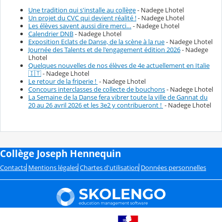
Une tradition qui s'installe au collège
- Nadege Lhotel
Un projet du CVC qui devient réalité !
- Nadege Lhotel
Les élèves savent aussi dire merci…
- Nadege Lhotel
Calendrier DNB
- Nadege Lhotel
Exposition Eclats de Danse, de la scène à la rue
- Nadege Lhotel
Journée des Talents et de l'engagement édition 2026
- Nadege
Lhotel
Quelques nouvelles de nos élèves de 4e actuellement en Italie
🇮🇹
- Nadege Lhotel
Le retour de la friperie !
- Nadege Lhotel
Concours interclasses de collecte de bouchons
- Nadege Lhotel
La Semaine de la Danse fera vibrer toute la ville de Gannat du
20 au 26 avril 2026 et les 3e2 y contribueront !
- Nadege Lhotel
Collège Joseph Hennequin
Contacts
Mentions légales
Chartes d'utilisation
Données personnelles