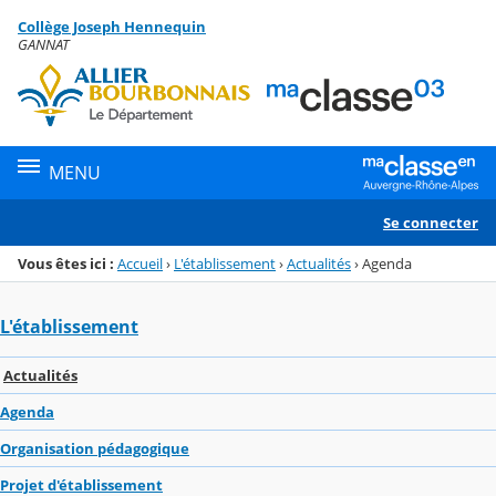
Panneau de gestion des cookies
Collège Joseph Hennequin
Menu de la rubrique
Contenu
GANNAT
MENU
Se connecter
Vous êtes ici :
Accueil
›
L'établissement
›
Actualités
›
Agenda
L'établissement
Actualités
Agenda
Organisation pédagogique
Projet d'établissement