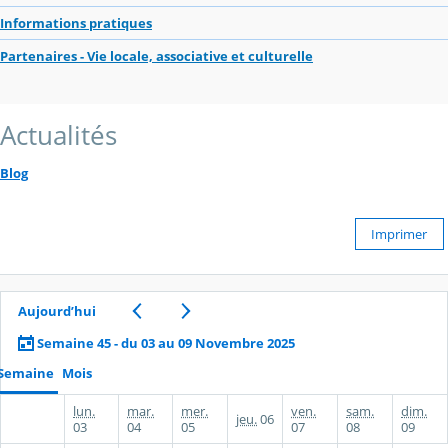
Informations pratiques
Partenaires - Vie locale, associative et culturelle
Actualités
Blog
Imprimer
Aujourd’hui
Semaine 45 - du 03 au 09 Novembre 2025
Semaine
Mois
lun.
mar.
mer.
ven.
sam.
dim.
jeu.
06
03
04
05
07
08
09