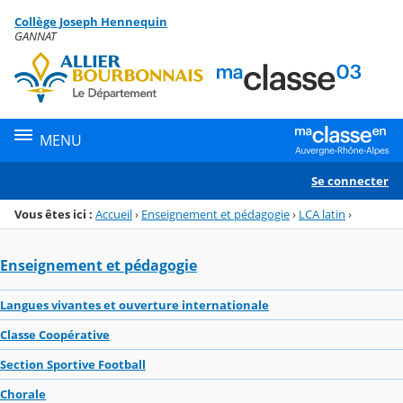
Panneau de gestion des cookies
Collège Joseph Hennequin
Menu de la rubrique
Contenu
GANNAT
MENU
Se connecter
Vous êtes ici :
Accueil
›
Enseignement et pédagogie
›
LCA latin
›
Enseignement et pédagogie
Langues vivantes et ouverture internationale
Classe Coopérative
Section Sportive Football
Chorale